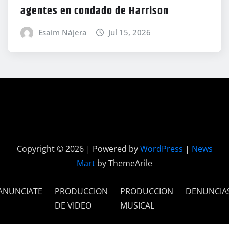
agentes en condado de Harrison
Esaim Nájera
Jul 15, 2026
Copyright © 2026 | Powered by
WordPress
|
News
Mart
by ThemeArile
ANUNCIATE
PRODUCCION
PRODUCCION
DENUNCIA
DE VIDEO
MUSICAL