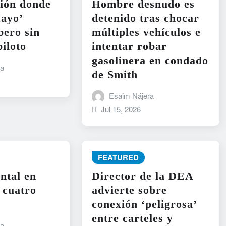
ión donde
Hombre desnudo es
Mayo’
detenido tras chocar
ero sin
múltiples vehículos e
piloto
intentar robar
gasolinera en condado
ra
de Smith
Esaim Nájera
Jul 15, 2026
FEATURED
ntal en
Director de la DEA
 cuatro
advierte sobre
conexión ‘peligrosa’
entre carteles y
ra