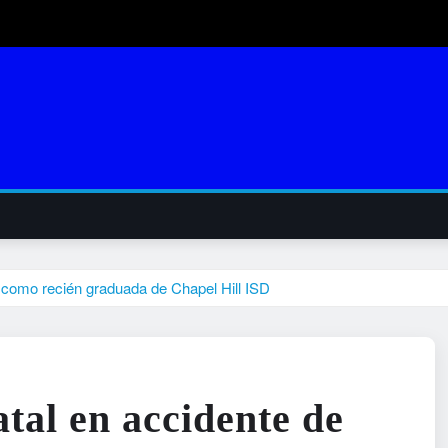
1 como recién graduada de Chapel Hill ISD
atal en accidente de