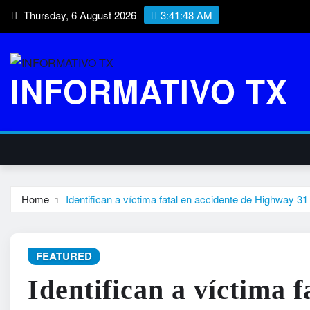
Skip
Thursday, 6 August 2026
3:41:49 AM
to
content
INFORMATIVO TX
Home
Identifican a víctima fatal en accidente de Highway 3
FEATURED
Identifican a víctima f