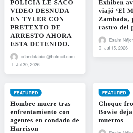
POLICIA LE SACO
Exhiben av
VIDEO DESNUDA
viajó ‘El 
EN TYLER CON
Zambada, p
PRETEXTO DE
rastro del 
ARRESTO AHORA
Esaim Náje
ESTA DETENIDO.
Jul 15, 2026
orlandofabian@hotmail.com
Jul 30, 2026
FEATURED
FEATURED
Hombre muere tras
Choque fro
enfrentamiento con
Bowie deja
agentes en condado de
muertos
Harrison
Esaim Náje