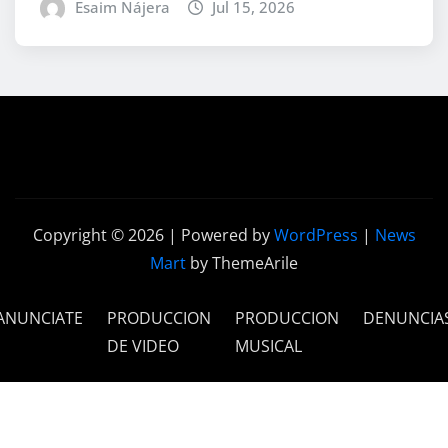
Esaim Nájera
Jul 15, 2026
Copyright © 2026 | Powered by
WordPress
|
News
Mart
by ThemeArile
ANUNCIATE
PRODUCCION
PRODUCCION
DENUNCIA
DE VIDEO
MUSICAL