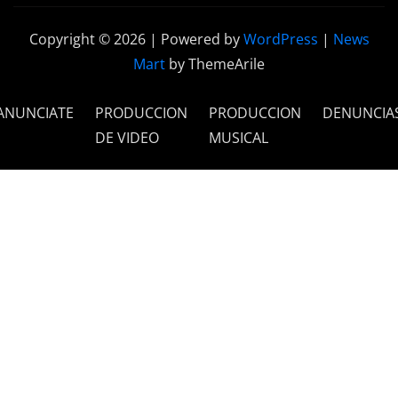
Copyright © 2026 | Powered by
WordPress
|
News
Mart
by ThemeArile
ANUNCIATE
PRODUCCION
PRODUCCION
DENUNCIA
DE VIDEO
MUSICAL