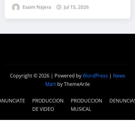
Esaim Nájera
Jul 15, 2026
Copyright © 2026 | Powered by
WordPress
|
News
Mart
by ThemeArile
ANUNCIATE
PRODUCCION
PRODUCCION
DENUNCIA
DE VIDEO
MUSICAL