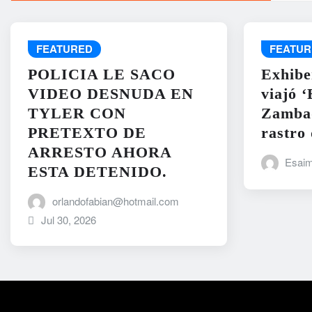
FEATURED
FEATUR
POLICIA LE SACO
Exhibe
VIDEO DESNUDA EN
viajó 
TYLER CON
Zambad
PRETEXTO DE
rastro 
ARRESTO AHORA
Esaim
ESTA DETENIDO.
orlandofabian@hotmail.com
Jul 30, 2026