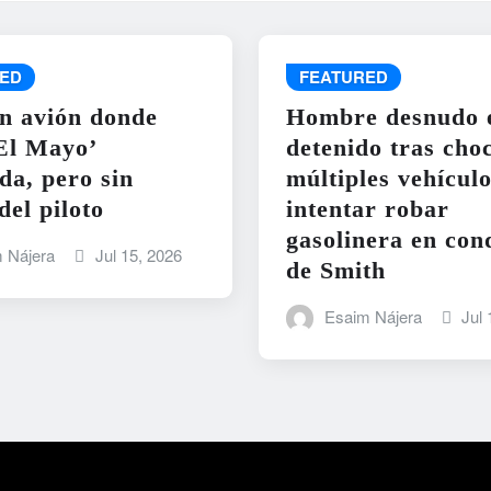
ED
FEATURED
n avión donde
Hombre desnudo 
‘El Mayo’
detenido tras cho
a, pero sin
múltiples vehículo
del piloto
intentar robar
gasolinera en con
 Nájera
Jul 15, 2026
de Smith
Esaim Nájera
Jul 