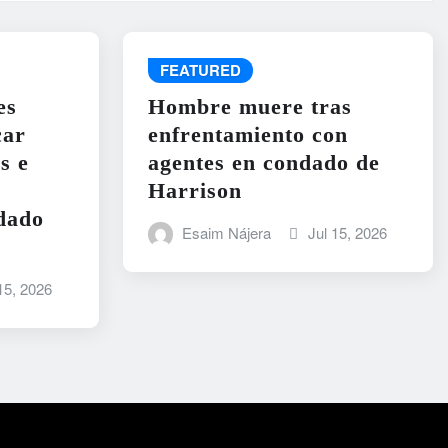
FEATURED
es
Hombre muere tras
car
enfrentamiento con
s e
agentes en condado de
Harrison
dado
Esaim Nájera
Jul 15, 2026
15, 2026