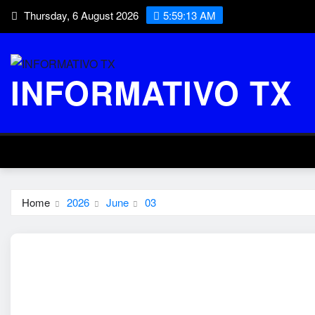
Skip
Thursday, 6 August 2026
5:59:14 AM
to
content
INFORMATIVO TX
Home
2026
June
03